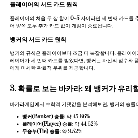
플레이어의 서드 카드 원칙
플레이어의 처음 두 장 합이
0~5
사이라면 세 번째 카드를 
어 양쪽 모두 추가 카드 없이 게임이 종료됩니다.
뱅커의 서드 카드 원칙
뱅커의 규칙은 플레이어보다 조금 더 복잡합니다. 플레이어가 
레이어가 세 번째 카드를 받았다면, 뱅커는 자신의 점수와 
에게 미세한 확률적 우위를 제공합니다.
3. 확률로 보는 바카라: 왜 뱅커가 유리
바카라게임에서 수학적 기댓값을 분석해보면, 뱅커의 승률
뱅커(Banker) 승률:
약 45.86%
플레이어(Player) 승률:
약 44.62%
무승부(Tie) 승률:
약 9.52%