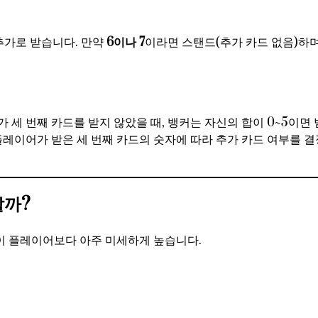
추가로 받습니다. 만약
6이나 7
이라면 스탠드(추가 카드 없음)하며
세 번째 카드를 받지 않았을 때, 뱅커는 자신의 합이 0~5이면 받
플레이어가 받은 세 번째 카드의 숫자에 따라 추가 카드 여부를 결
할까?
이 플레이어보다 아주 미세하게 높습니다.