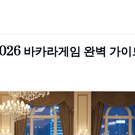
2026 바카라게임 완벽 가이