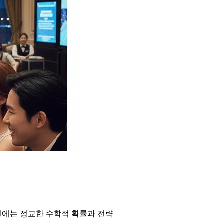
이면에는 정교한 수학적 확률과 전략