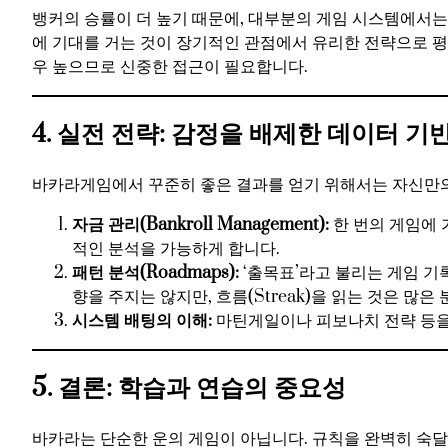
뱅커의 승률이 더 높기 때문에, 대부분의 게임 시스템에서는 
에 기대를 거는 것이 장기적인 관점에서 유리한 전략으로 평가
우 높으므로 신중한 접근이 필요합니다.
4. 실전 전략: 감정을 배제한 데이터 기
바카라게임에서 꾸준히 좋은 결과를 얻기 위해서는 자신만
자금 관리(Bankroll Management):
한 번의 게임에 
적인 분석을 가능하게 합니다.
패턴 분석(Roadmaps):
‘출목표’라고 불리는 게임 기
향을 주지는 않지만, 흐름(Streak)을 읽는 것은 많
시스템 배팅의 이해:
마틴게일이나 피보나치 전략 등을
5. 결론: 학습과 연습의 중요성
바카라는 단순한 운의 게임이 아닙니다. 규칙을 완벽히 숙달