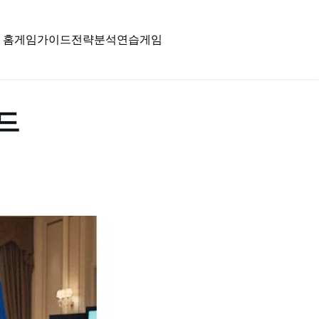
홈
게임가이드
전략분석
연습게임
드