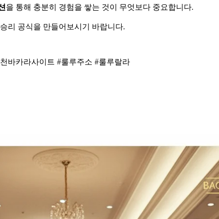
션
을 통해 충분히 경험을 쌓는 것이 무엇보다 중요합니다.
 승리 공식을 만들어보시기 바랍니다.
추천바카라사이트 #룰루주소 #룰루랄라