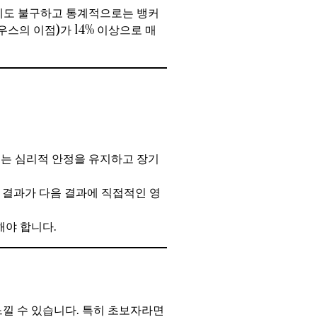
그럼에도 불구하고 통계적으로는 뱅커
스의 이점)가 14% 이상으로 매
이는 심리적 안정을 유지하고 장기
 결과가 다음 결과에 직접적인 영
해야 합니다.
낄 수 있습니다. 특히 초보자라면