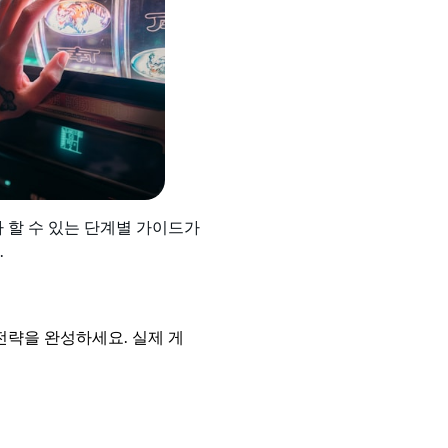
 할 수 있는 단계별 가이드가
.
전략을 완성하세요. 실제 게