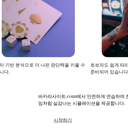
터 기반 분석으로 더 나은 판단력을 키울 수
초보자도 쉽게 따라
니다.
준비되어 있습니다
바카라사이트.com에서 안전하게 연습하며 
임처럼 실감나는 시뮬레이션을 제공합니다.
시작하기