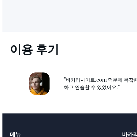
이용 후기
”바카라사이트.com 덕분에 복잡
하고 연습할 수 있었어요.”
메뉴
바카라