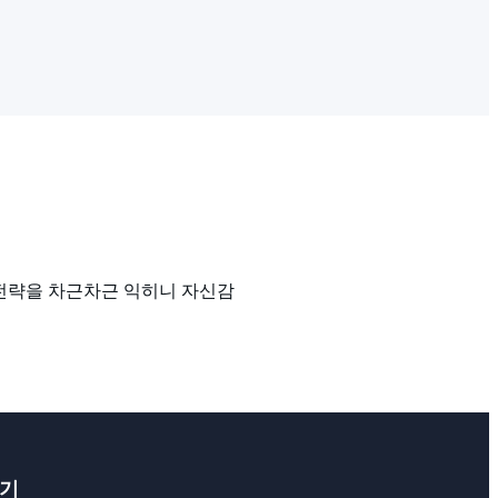
전략을 차근차근 익히니 자신감
하기