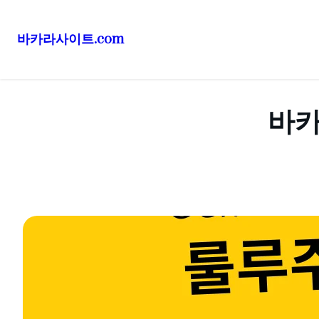
바카라사이트.com
콘
텐
츠
바카
로
바
로
가
기