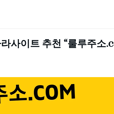
라사이트 추천 “룰루주소.c